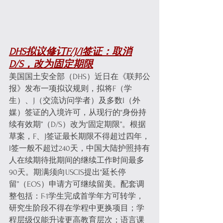
DHS拟议修订F/J/I签证：取消
D/S，改为固定期限
美国国土安全部（DHS）近日在《联邦公
报》发布一项拟议规则，拟将F（学
生）、J（交流访问学者）及多数I（外
媒）签证的入境许可，从现行的“身份持
续有效期”（D/S）改为“固定期限”。根据
草案，F、J签证最长期限不得超过四年，
I签一般不超过240天，中国大陆护照持有
人在续期待批期间的继续工作时间最多
90天。期满须向USCIS提出“延长停
留”（EOS）申请方可继续留美。配套调
整包括：F-1学生完成首学年方可转学，
研究生阶段不得在学程中更换项目；学
程层级仅能升读更高教育层次；语言课