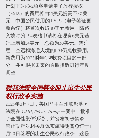
计划下B-1/B-2旅客申请电子旅行授权
（ESTA）的费用将由21美元提高至40美
元；中国公民使用的 EVUS（电子签证更
新系统）将首次收取30美元费用；陆路
入境时的I-94表格申请将在现有6美元基
础上增加24美元，总额为30美元。需注
意，空运和海运入境的I-94仍免收费用。
新费用为2025财年CBP收费项目的一部
分，并可根据未来的通胀指数进行年度
调整。
联邦法院全国禁令阻止出生公民
权行政令实施
2025年8月7日，美国马里兰州联邦地区
法院在 
CASA, INC. v. Trump
 一案中，批准
了全国性集体诉讼，并发布初步禁令，
禁止政府对相关群体实施特朗普总统于1
月20日签署的出生公民权行政令。这是