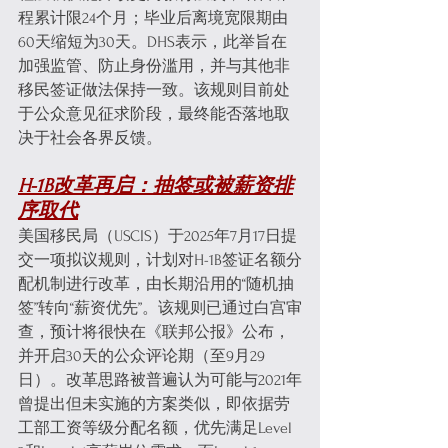
程累计限24个月；毕业后离境宽限期由
60天缩短为30天。DHS表示，此举旨在
加强监管、防止身份滥用，并与其他非
移民签证做法保持一致。该规则目前处
于公众意见征求阶段，最终能否落地取
决于社会各界反馈。
H-1B改革再启：抽签或被薪资排
序取代
美国移民局（USCIS）于2025年7月17日提
交一项拟议规则，计划对H-1B签证名额分
配机制进行改革，由长期沿用的“随机抽
签”转向“薪资优先”。该规则已通过白宫审
查，预计将很快在《联邦公报》公布，
并开启30天的公众评论期（至9月29
日）。改革思路被普遍认为可能与2021年
曾提出但未实施的方案类似，即依据劳
工部工资等级分配名额，优先满足Level 