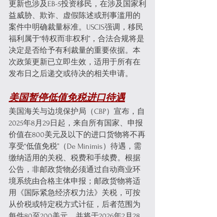
更新也涉及EB-5投资移民，在涉及国家利
益威胁、欺诈、虚假陈述或刑事滥用的
案件中明确裁量标准。USCIS强调，移民
福利属于“特权而非权利”，合法合规将是
决定是否给予有利裁量的重要依据。本
次政策更新已立即生效，适用于所有在
发布日之后递交或待决的相关申请。
美国暂停低值免税进口待遇
美国海关与边境保护局（CBP）宣布，自
2025年8月29日起，来自所有国家、申报
价值在800美元及以下的进口货物将不再
享受“低值免税”（De Minimis）待遇，需
缴纳适用的关税、税费和手续费。根据
公告，非邮政货物必须通过自动商业环
境系统由合格主体申报；邮政货物将适
用《国际紧急经济权力法》关税，可按
从价税或特定税方式计征，后者范围为
每件80至200美元，并将于2026年2月28