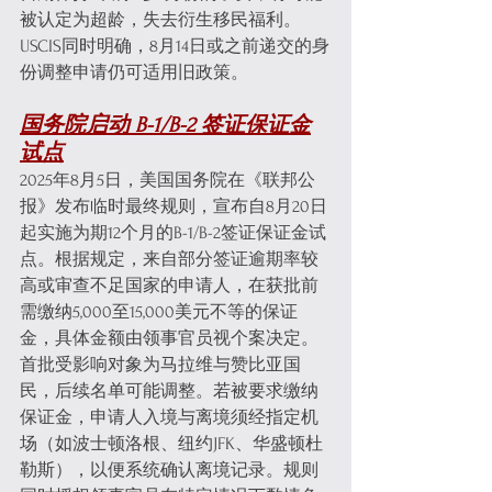
被认定为超龄，失去衍生移民福利。
USCIS同时明确，8月14日或之前递交的身
份调整申请仍可适用旧政策。
国务院启动 B-1/B-2 签证保证金
试点
2025年8月5日，美国国务院在《联邦公
报》发布临时最终规则，宣布自8月20日
起实施为期12个月的B-1/B-2签证保证金试
点。根据规定，来自部分签证逾期率较
高或审查不足国家的申请人，在获批前
需缴纳5,000至15,000美元不等的保证
金，具体金额由领事官员视个案决定。
首批受影响对象为马拉维与赞比亚国
民，后续名单可能调整。若被要求缴纳
保证金，申请人入境与离境须经指定机
场（如波士顿洛根、纽约JFK、华盛顿杜
勒斯），以便系统确认离境记录。规则