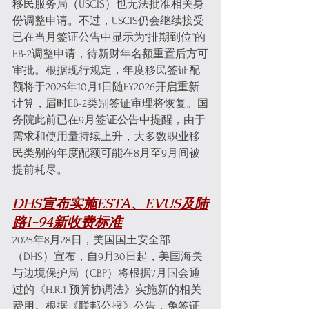
移民服务局（USCIS）也无法批准相关身
份调整申请。不过，USCIS仍会继续接受
已在当月签证公告中显示为“排期到位”的
EB-2调整申请，待新财年名额重置后方可
审批。根据现行规定，年度移民签证配
额将于2025年10月1日随FY2026开启重新
计算，届时EB-2类别签证审理将恢复。国
务院此前已在9月签证公告中提醒，由于
需求和使用量持续上升，大多数职业移
民类别的年度配额可能在8月至9月间被
提前耗尽。
DHS宣布实施ESTA、EVUS及陆
路I-94新收费标准
2025年8月28日，美国国土安全部
（DHS）宣布，自9月30日起，美国海关
与边境保护局（CBP）将根据7月国会通
过的《H.R.1 预算协调法》实施新的相关
费用。根据《联邦公报》公告，免签证