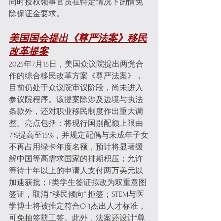
同时授权领事官员在特定情况下酌情免
除保证金要求。
美国国会提出《尊严法案》移民
改革提案
2025年7月15日，美国众议院提出两党合
作的综合移民改革方案《尊严法案》，
目前仍处于众议院审议阶段，尚未进入
参议院程序。该提案除涉及边境与执法
条款外，还对职业移民制度作出重大调
整。亮点包括：将现行国别配额上限由
7%提高至15%，并规定配偶与未成年子女
不再占用绿卡年度名额，预计将显著缓
解中国等高需求国家的排期积压；允许
等待十年以上的申请人支付两万美元以
加速获批；F类学生签证拟改为双重意图
签证，取消 “移民倾向” 拒签；STEM与医
学博士将被推定符合O-1杰出人才标准，
可免抽签获工签。此外，法案还设计“尊