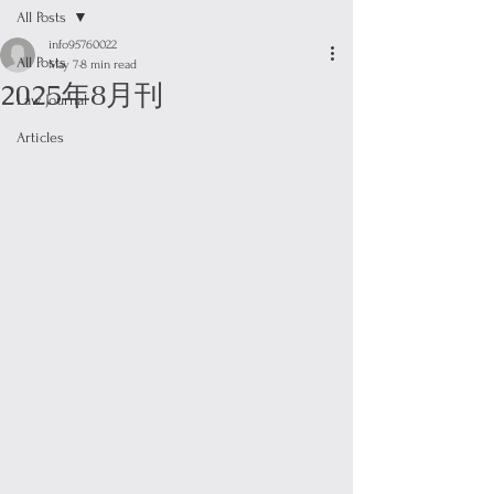
All Posts
info95760022
All Posts
May 7
8 min read
2025年8月刊
Law Journal
Articles