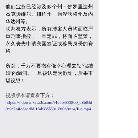
他们业务已经涉及多个州：佛罗里达州
杰克逊维尔、纽约州、康涅狄格州及内
华达州等。
联邦检方表示，所有涉案人员均面临严
重刑事指控，一旦定罪，将面临监禁，
永久丧失申请美国签证或移民身份的资
格。
所以，千万不要抱有侥幸心理去钻“假结
婚”的漏洞。一旦被认定为欺诈，后果不
堪设想！
视频版本请查看下方：
https://video.wixstatic.com/video/8338d0_d8b83d
0c9c7a4fd6aedfd115ab335589/1080p/mp4/file.mp4