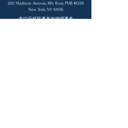
260 Madison Avenue, 8th floor, PMB #1359
New York, NY 10016
专注于移民事务的律师事务
所。我们能讲英语和普通话。
邮箱:
legalassistant@lanicao.com
电话:
(425)455-9898
www.lanicao.com
版权所有 © 2024 Lani Cao 律师
事务所。保留所有权利。