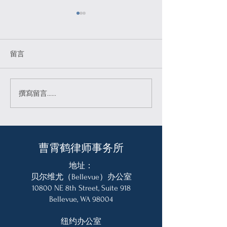
留言
9月18日生效！ 一旦被移
美留学生新规落
撰寫留言......
民官认定为公共负担，直
立即累计非法居
接不可入境美国！
10年禁入！
曹霄鹤律师事务所
地址：
贝尔维尤（Bellevue）办公室
10800 NE 8th Street, Suite 918
Bellevue, WA 98004
纽约办公室