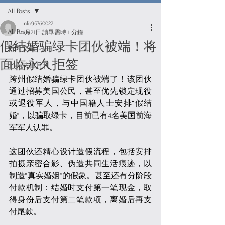
All Posts
info95760022
All Posts
4月21日
讀畢需時 1 分鐘
假结婚骗绿卡团伙被端！将
新闻文章
面临永久拒签
北美法律月刊
跨州假结婚骗绿卡团伙被端了！该团伙
通过招募美国公民，甚至优先锁定现役
或退役军人，与中国籍人士安排“假结
婚”，以骗取绿卡，目前已有4名美国前海
军军人认罪。
这团伙还精心设计造假流程，包括安排
拍摄亲密合影、伪造共同生活痕迹，以
制造“真实婚姻”的假象。甚至还有分阶段
付款机制：结婚时支付第一笔现金，取
得身份后支付第二笔款项，离婚后再支
付尾款。