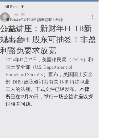
All Posts
perm56
All Posts
2024年12月31日
讀畢需時 3 分鐘
公益讲座：新财年H-1B新
新闻文章
规出台！股东可抽签！非盈
北美法律月刊
利豁免要求放宽
2024年12月17日，美国移民局（USCIS）和
国土安全部（U.S. Department of 
Homeland Security）宣布，美国国土安全
部 (DHS) 建议修订其有关 H-1B 特殊职业
工人的法规。正式文件已经发布。
本律
所已在12月20日，举行一场公益讲座以探
讨相关问题。