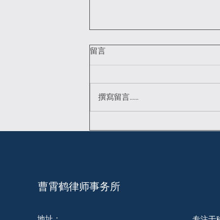
留言
撰寫留言......
庇护年费到底要不要交？谁要
交？去哪里交？一篇文章讲清
曹霄鹤律师事务所
地址：
专注于