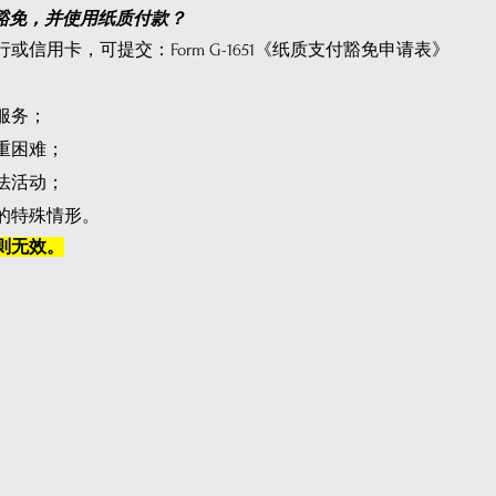
请豁免，并使用纸质付款？
信用卡，可提交：Form G-1651《纸质支付豁免申请表》
服务；
重困难；
法活动；
的特殊情形。
则无效。