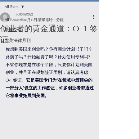
All Posts
info95760022
All Posts
2025年10月13日
讀畢需時 2 分鐘
创业者的黄金通道：O-1 签
新闻文章
证
北美法律月刊
你想到美国来创业吗？你有商业计划书了吗？
路演了吗？开始融资了吗？计划使用专利吗? 
不管你现在是在哪个阶段，只要你计划到美国
创业，并且正在规划签证类别，请认真考虑 
O-1 签证。
它是美国专门为“在领域中最顶尖的
一部分人”设立的工作签证，许多创业者都通过
它将事业拓展到美国。