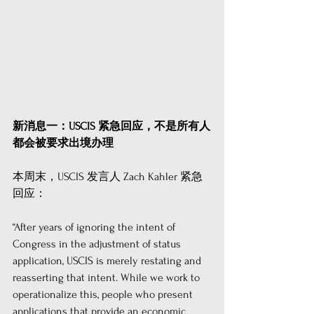
新消息一：USCIS 紧急回应，不是所有人
都会被要求出境办理 
本周末，USCIS 发言人 Zach Kahler 紧急
回应：
“After years of ignoring the intent of 
Congress in the adjustment of status 
application, USCIS is merely restating and 
reasserting that intent. While we work to 
operationalize this, people who present 
applications that provide an economic 