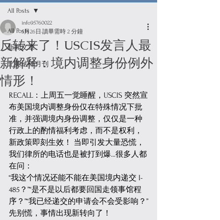
All Posts
info95760022
All Posts
5月26日
讀畢需時 2 分鐘
反转来了！USCIS发言人最
新闻文章
新解释：境内调整身份例外
北美法律月刊
情形！
RECALL：上周五一觉睡醒，USCIS 突然宣
布美国境内调整身份仅在特殊情况下批
准，并强调境内身份调整，仅仅是一种
行政上的酌情福利考虑，而不是权利，
新政策即刻生效！ 当即引发大量恐慌，
我们律所的电话也是被打到爆...很多人都
在问：
“我这个情况还能不能在美国境内递交 I-
485？”“是不是以后都要回国走领事馆程
序？”“我已经递交的申请会不会受影响？”
先别慌，事情出现新转向了！ 