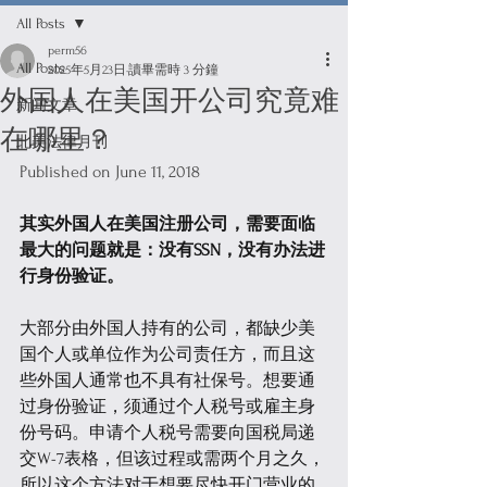
All Posts
perm56
All Posts
2025年5月23日
讀畢需時 3 分鐘
外国人在美国开公司究竟难
新闻文章
在哪里？
北美法律月刊
Published on June 11, 2018
其实外国人在美国注册公司，需要面临
最大的问题就是：没有SSN，没有办法进
行身份验证。
大部分由外国人持有的公司，都缺少美
国个人或单位作为公司责任方，而且这
些外国人通常也不具有社保号。想要通
过身份验证，须通过个人税号或雇主身
份号码。申请个人税号需要向国税局递
交W-7表格，但该过程或需两个月之久，
所以这个方法对于想要尽快开门营业的