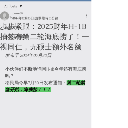
All Posts
perm56
All Posts
2024年12月13日
讀畢需時 2 分鐘
步步紧跟：2025财年H-1B
新闻文章
抽签有第二轮海底捞了！一
北美法律月刊
视同仁，无硕士额外名额
发布于 2024年07月30日
小伙伴们不断地询问H-1B今年还有海底捞
吗？
移民局今早7月30日发布通知：
第二轮抽
签开始，海底捞！！！