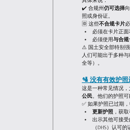
具体来说：
✔️ 合规州
仍可选择
向
照或身份证。
🆔 这些
不合规卡片
必须在卡片正面
必须使用
与合规
⚠️ 国土安全部特别
人们可能出于多种与
全等）。
🛂 没有有效护照还
这是一种常见情况，
公民
。他们的护照可
✅ 如果护照已过期
更新护照
，获取
出示其他可接受
（DHS）认可的