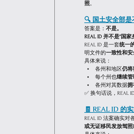
照
。
🔍 国土安全部
答案是：
不是。
REAL ID 并不
REAL ID 是一套
统一
明文件的
一致性和安
具体来说：
各州和地区
仍将
每个州也
继续管
各州对其数据
拥
✅ 换句话说，REAL 
🧾 REAL I
REAL ID 法案
或无证移民发放驾照