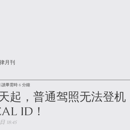
律月刊
日
讀畢需時 6 分鐘
天起，普通驾照无法登机
AL ID！
 18:45