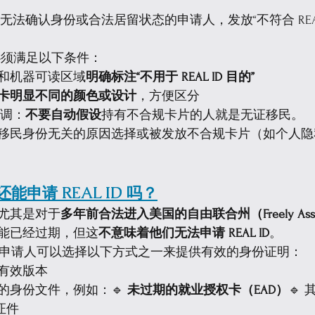
无法确认身份或合法居留状态的申请人，发放“不符合 REAL 
必须满足以下条件：
和机器可读区域
明确标注“不用于 REAL ID 目的”
卡明显不同的颜色或设计
，方便区分
强调：
不要自动假设
持有不合规卡片的人就是无证移民。
移民身份无关的原因选择或被发放不合规卡片（如个人隐
能申请 REAL ID 吗？
尤其是对于
多年前合法进入美国的自由联合州（Freely Associa
能已经过期，但这
不意味着他们无法申请 REAL ID
。
，申请人可以选择以下方式之一来提供有效的身份证明：
有效版本
的身份文件，例如：🔹 
未过期的就业授权卡（EAD）
🔹
证件