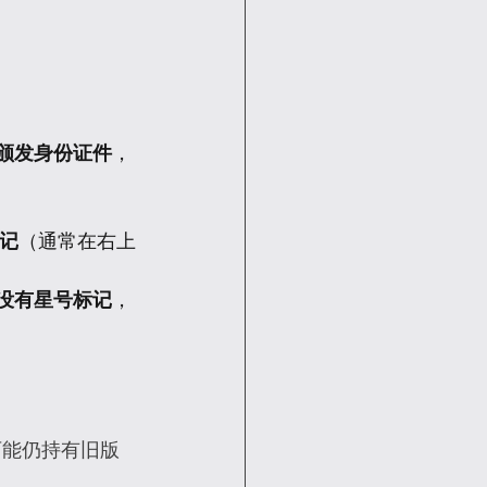
的州颁发身份证件
，
标记
（通常在右上
然大多没有星号标记
，
可能仍持有旧版