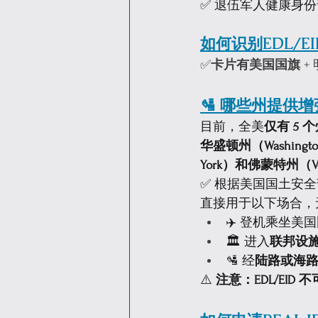
✅ 退伍军人健康身份证
如何识别EDL/E
✅
卡片有美国国旗
 
🛂 哪些州提供增
目前，全美
仅有 5 
华盛顿州（Washing
York）和佛蒙特州（Ve
✅ 根据美国国土安全部
直接用于以下场合，
✈️ 登机乘坐美国
🏛️ 进入
联邦设
🛂 经
陆路或海
⚠️ 
注意：EDL/EID