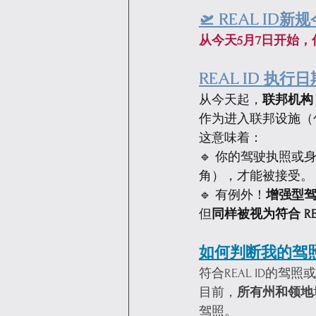
🛫 REAL ID
从今天5月7日开始
REAL ID 执
从今天起，
联邦机构（
作为进入联邦设施（包
这意味着：
🔹 你的驾驶执照或
角），才能被接受。
🔹 有例外！
增强型驾驶
但
同样被视为符合 REA
如何判断我的驾照
符合REAL ID的驾
目前，
所有州和领地
驾照。