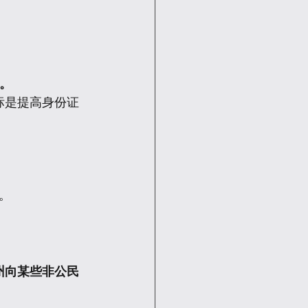
库。
标是提高身份证
。
州向某些非公民