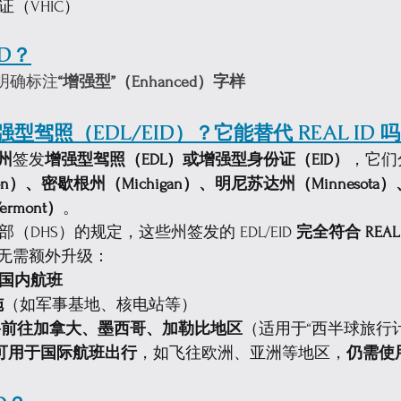
（VHIC）
ID？
+ 明确标注
“增强型”（Enhanced）字样
强型驾照（EDL/EID）？它能替代 REAL ID 
个州
签发
增强型驾照（EDL）或增强型身份证（EID）
，它们
ton）、密歇根州（Michigan）、明尼苏达州（Minnesota
rmont）
。
（DHS）的规定，这些州签发的 EDL/EID 
完全符合 REAL
无需额外升级：
国内航班
施
（如军事基地、核电站等）
路前往加拿大、墨西哥、加勒比地区
（适用于“西半球旅行
 不可用于国际航班出行
，如飞往欧洲、亚洲等地区，
仍需使