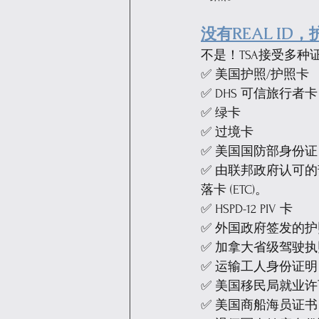
没有REAL I
不是！TSA接受多种
✅ 美国护照/护照卡
✅ DHS 可信旅行者卡（Gl
✅ 绿卡
✅ 过境卡
✅ 美国国防部身份
✅ 由联邦政府认可
落卡 (ETC)。
✅ HSPD-12 PIV 卡
✅ 外国政府签发的护
✅ 加拿大省级驾驶
✅ 运输工人身份证明
✅ 美国移民局就业许可
✅ 美国商船海员证书