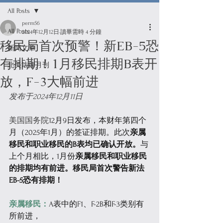
All Posts
perm56
All Posts
2024年12月12日
讀畢需時 4 分鐘
移民局首次预警！新EB-5恐
新闻文章
有排期！1月移民排期B表开
北美法律月刊
放，F-3大幅前进
发布于2024年12月11日
美国国务院
12月9日发布，本财年第四个
月（2025年1月）的签证排期。此次
亲属
移民和职业移民的B表均已确认开放。
与
上个月相比，1月份
亲属移民和职业移民
的排期均有前进。移民局首次警告新法
EB-5恐有排期！
亲属移民：
A表中的F1、F-2B和F-3类别有
所前进，