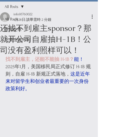
All Posts
info95760022
All Posts
1月28日
讀畢需時 2 分鐘
还找不到雇主sponsor？那
新闻文章
就开公司自雇抽H-1B！公
北美法律月刊
司没有盈利照样可以！
找不到雇主，还能不能抽 H-1B？
能！
2025年1月，美国移民局正式修订 H-1B 规
则，自雇 H-1B 新规正式落地，
这是近年
来对留学生和创业者最重要的一次身份
政策利好。