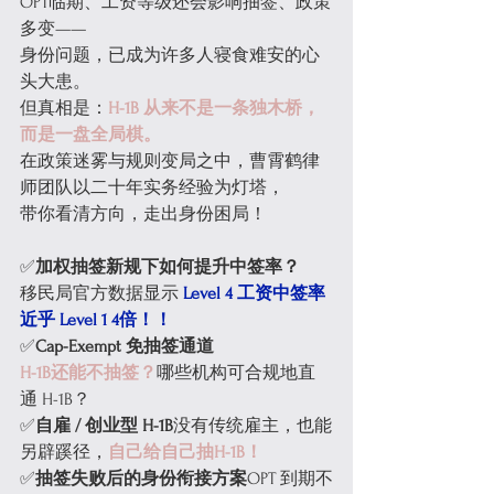
OPT临期、工资等级还会影响抽签、政策
多变——
身份问题，已成为许多人寝食难安的心
头大患。
但真相是：
H-1B 从来不是一条独木桥，
而是一盘全局棋。
在政策迷雾与规则变局之中，曹霄鹤律
师团队以二十年实务经验为灯塔，
带你看清方向，走出身份困局！
✅
加权抽签新规下如何提升中签率？
移民局官方数据显示
 Level 4 工资中签率
近乎 Level 1 4倍！！
✅
Cap-Exempt 免抽签通道
H-1B还能不抽签？
哪些机构可合规地直
通 H-1B？
✅
自雇 / 创业型 H-1B
没有传统雇主，也能
另辟蹊径，
自己给自己抽H-1B！
✅
抽签失败后的身份衔接方案
OPT 到期不