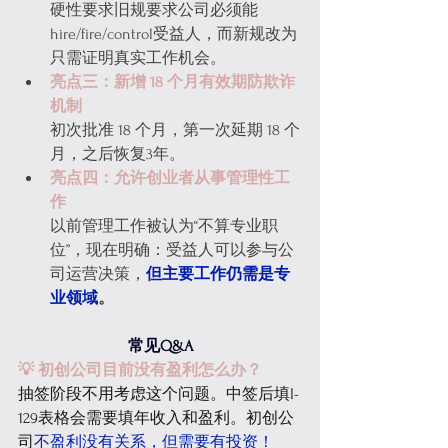
硬性要求旧规要求公司必须能
hire/fire/control受益人，而新规改为
只需证明真实工作机会。
亮点三：新增 18 个月有效期防欺诈
机制
初次批准 18 个月，第一次延期 18 个
月，之后恢复3年。
亮点四：允许创业者从事管理性工
作
以前管理工作被认为“不算专业职
位”，现在明确：受益人可以参与公
司运营决策，
但主要工作仍需是专
业领域
。
常见Q&A
💡 初创公司目前没有盈利怎么办？
抽签阶段不用考虑这个问题。中签后填I-
129表格会需要填年收入和盈利。初创公
司
不盈利没有关系，但需要有投资！