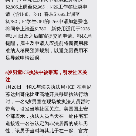
$2,805上调至$2,965；I-129工作签证类申
请（含H-1B、R-1）将从$1,685上调至
$1,780；F-1学生OPT的I-765申请加急费也
将同步上涨至$1,780。新费用适用于2026
年3月1日及之后邮寄提交的申请。移民局
提醒，雇主及申请人应提前将新费用标
准纳入移民预算规划，以避免因费用不
足导致申请延误。 
5岁男童ICE执法中被带离，引发社区关
注
1月20日，移民与海关执法局 (ICE) 在明尼
苏达州哥伦比亚高地开展移民执法行动
时，一名5岁男童在现场被执法人员暂时
带离，引发当地社区关注。美国国土安
全部表示，执法人员当天在一处住宅车
道接近一名被认定为非法居留的成年男
性，该男子当时与其儿子在一起。官方