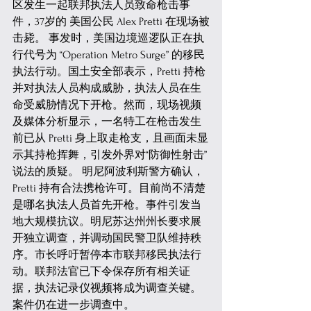
区发生一起联邦执法人员致命枪击事
件，37岁的 美国公民 Alex Pretti 在现场被
击毙。 事发时，美国边境巡逻队正在执
行代号为 “Operation Metro Surge” 的移民
执法行动。国土安全部表示，Pretti 持枪
并对执法人员构成威胁，执法人员在生
命受威胁情况下开枪。然而，现场视频
及媒体分析显示，一名特工在枪击发生
前已从 Pretti 身上取走枪支，且画面未显
示其持枪挥舞，引发外界对“防御性射击”
说法的质疑。 明尼阿波利斯警方确认，
Pretti 持有合法携枪许可。目前尚不清楚
是哪名执法人员首先开枪。事件引发当
地大规模抗议。明尼苏达州州长要求展
开独立调查，并调动国民警卫队维持秩
序。市长呼吁暂停本市联邦移民执法行
动。联邦法官已下令保存所有相关证
据，执法记录仪视频将成为调查关键。
案件仍在进一步调查中。 