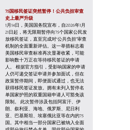
75国移民签证突然暂停！公共负担审查
史上最严升级
1月14日，美国国务院宣布，自2026年1月
21日起，将无限期暂停向75个国家公民发
放移民签证，直至完成对“公共负担”审查
机制的全面重新评估。这一举措标志着
美国移民审查标准再次显著收紧，可能
影响数十万正在等待移民签证的申请
人。 根据官方指引，受影响国家的申请
人仍可递交签证申请并参加面试，但在
政策暂停期间，即便面试通过，也无法
获得移民签证发放。拥有未列入暂停名
单国家护照的双重国籍申请人可豁免该
限制。 此次暂停涉及包括阿富汗、伊
朗、叙利亚、海地、俄罗斯、尼日利
亚、巴基斯坦、埃塞俄比亚等在内的75
国。其中相当一部分国家已被纳入全面
或部分旅行禁令名单，因此部分国家的