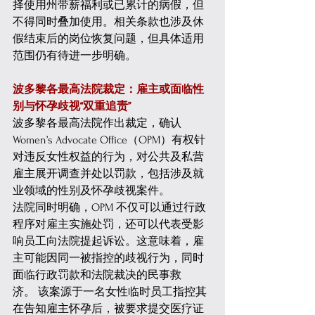
择使用州带薪福利或已累计的病假，但
不得同时叠加使用。相关条款也涉及休
假结束后的岗位恢复问题，但具体适用
范围仍有待进一步明确。 
波多黎各最高法院裁定：雇主或面临性
别与怀孕歧视“双重追责”
波多黎各最高法院作出裁定，确认 
Women’s Advocate Office（OPM）有权针
对违反女性权益的行为，对公共及私营
雇主展开调查并处以罚款，包括涉及就
业领域的性别及怀孕歧视案件。 
法院同时明确，OPM 不仅可以通过行政
程序对雇主实施处罚，还可以代表受影
响员工向法院提起诉讼。这意味着，雇
主可能因同一被指控的歧视行为，同时
面临行政罚款和法院裁决的民事救
济。 该案源于一名女性临时员工指控其
在告知雇主怀孕后，被要求提交医疗证