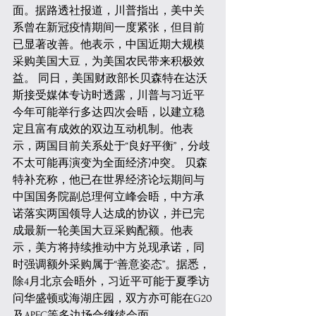
面。据路透社报道，川普指出，美中关
系曾在新冠疫情期间一度紧张，但目前
已显著改善。他表示，中国近期大规模
采购美国大豆，为美国农民带来积极效
益。 同日，美国财政部长贝森特在达沃
斯接受媒体专访时透露，川普与习近平
今年可能举行多达四次会晤，以建立稳
定且富有成效的双边互动机制。他表
示，两国目前关系处于“良好平衡”，分歧
不太可能再演变为全面经济冲突。 贝森
特补充称，他已在世界经济论坛期间与
中国国务院副总理何立峰会晤，中方承
诺落实两国领导人达成的协议，并已完
成最新一轮美国大豆采购配额。他表
示，美方将持续推动中方兑现承诺，同
时强调额外采购属于“善意姿态”。据悉，
除4月北京会晤外，习近平可能于夏季访
问华盛顿或海湖庄园，双方亦可能在G20
及APEC等多边场合继续会面。 