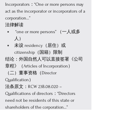
Incorporators：“One or more persons may 
act as the incorporator or incorporators of a 
corporation…” 
法律解读 
 “one or more persons” （一人或多
人） 
未设 residency（居住）或 
citizenship（国籍）限制 
结论：外国自然人可以直接签署《公司
章程》（Articles of Incorporation）  
（二）董事资格（Director 
Qualification） 
法条原文：RCW 23B.08.020 – 
Qualifications of directors：“Directors 
need not be residents of this state or 
shareholders of the corporation…” 
法律解读 
不需华州居民 
不需美国身份 