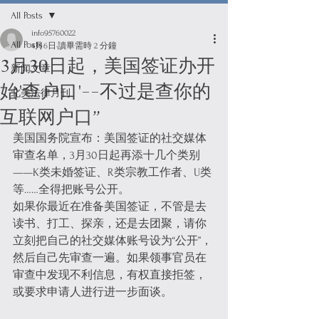
All Posts
info95760022
All Posts
4月6日
讀畢需時 2 分鐘
3月30日起，美国签证办开
新闻文章
始'查户口'--不过是查你的
北美法律月刊
互联网户口”
美国国务院宣布：美国签证的社交媒体
审查名单，3月30日起再添十几个类别
——K类未婚签证、R类宗教工作者、U类
等……全得把账号公开。
如果你最近在准备美国签证，不管是去
读书、打工、探亲，还是去团聚，请你
立刻把自己的社交媒体账号设为“公开”，
然后自己先审查一遍。如果领事官员在
审查中发现不利信息，有权直接拒签，
或要求申请人进行进一步面谈。