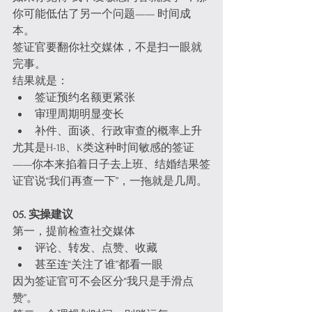
你可能低估了另一个问题—— 时间成
本。
签证官要翻你社交媒体，不是扫一眼就
完事。
结果就是：
签证预约名额更紧张
审理周期明显变长
补件、面谈、行政审查的概率上升
尤其是H-1B、K类这种时间敏感的签证
——你本来掐着日子去上班、结婚结果签
证官说“我们再查一下”，一拖就是几周。
05. 实操建议
第一，提前检查社交媒体
评论、转发、点赞、收藏
甚至连“关注了谁”都看一眼
因为签证官可不会区分“我只是手滑点
赞”。