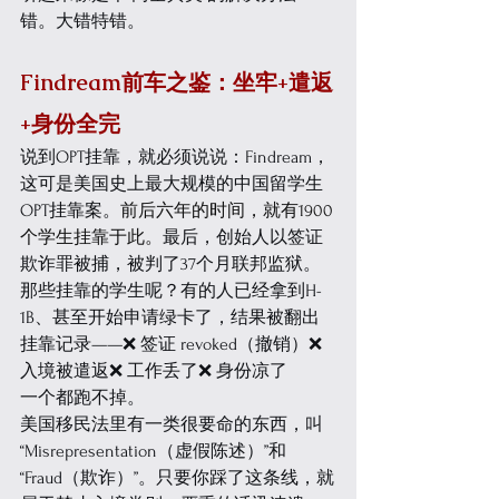
错。大错特错。
Findream前车之鉴：坐牢+遣返
+身份全完
说到OPT挂靠，就必须说说：Findream，
这可是美国史上最大规模的中国留学生
OPT挂靠案。
前后六年的时间，就有1900
个学生挂靠于此。
最后，创始人以签证
欺诈罪被捕，被判了37个月联邦监狱。
那些挂靠的学生呢？有的人已经拿到H-
1B、甚至开始申请绿卡了，结果被翻出
挂靠记录——❌ 签证 revoked（撤销）❌ 
入境被遣返❌ 工作丢了❌ 身份凉了
一个都跑不掉。
美国移民法里有一类很要命的东西，叫
“Misrepresentation（虚假陈述）”和
“Fraud（欺诈）”。只要你踩了这条线，就