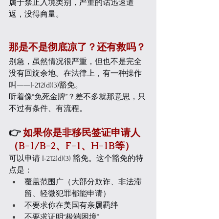
属于禁止入境类别，严重的话迅速遣
返，没得商量。
那是不是彻底凉了？还有救吗？
别急，虽然情况很严重，但也不是完全
没有回旋余地。在法律上，有一种操作
叫——
I-212(d)(3)豁免
。
听着像“免死金牌”？差不多就那意思，只
不过有条件、有流程。
👉 
如果你是非移民签证申请人
（B-1/B-2、F-1、H-1B等）
可以申请 I-212(d)(3) 豁免。这个豁免的特
点是：
覆盖范围广（大部分欺诈、非法滞
留、轻微犯罪都能申请）
不要求你在美国有亲属羁绊
不要求证明“极端困境”