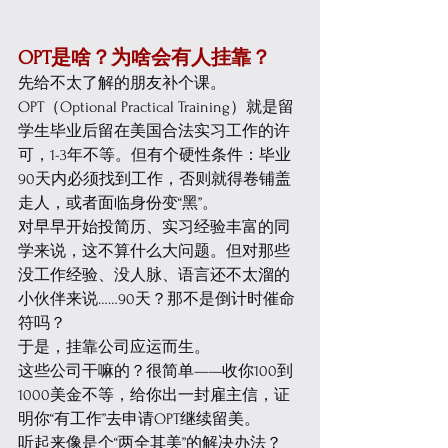
OPT是啥？为啥会有人挂靠？
先给不太了解的朋友补个课。
OPT（Optional Practical Training）就是留
学生毕业后留在美国合法实习工作的许
可，1-3年不等。但有个硬性条件：毕业
90天内必须找到工作，否则就得卷铺盖
走人，或者面临身份变“黑”。
对早早开始投简历、实习经验丰富的同
学来说，这不算什么大问题。但对那些
没工作经验、没人脉、语言还不太溜的
小伙伴来说……90天？那不是倒计时催命
符吗？
于是，挂靠公司应运而生。
这些公司干嘛的？很简单——收你100到
1000美金不等，给你出一封雇主信，证
明你“有工作”去申请OPT继续留美。
听起来像是个“两全其美”的解决办法？