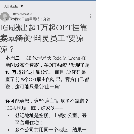
All Posts
info95760022
All Posts
5月18日
讀畢需時 3 分鐘
ICE揪出超1万起OPT挂靠
新闻文章
案，留美“幽灵员工”要凉
北美法律月刊
凉？
本周二，ICE 代理局长 Todd M. Lyons 在
新闻发布会透露，在OPT系统里发现了超
过1万起疑似挂靠欺诈。
而且...这还只是
查了前25个OPT雇主的结果。官方自己都
说，这可能只是“冰山一角”。
你可能会想，这些“雇主”到底多不靠谱？
ICE去现场一瞧，好家伙——
登记地址是空楼、上锁办公室、甚
至普通住宅；
多个公司共用同一个地址，结果一