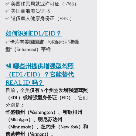
✅ 美国移民局就业许可证（I-766）
✅ 美国商船海员证书
✅ 退伍军人健康身份证（VHIC）
如何识别EDL/EID？
✅
卡片有美国国旗
 + 明确标注
“增强
型”（Enhanced）字样
🛂 哪些州提供增强型驾照
（EDL/EID）？它能替代 
REAL ID 吗？
目前，全美
仅有 5 个州
签发
增强型驾照
（EDL）或增强型身份证（EID）
，它们
分别是：
华盛顿州（Washington）、密歇根州
（Michigan）、明尼苏达州
（Minnesota）、纽约州（New York）和
佛蒙特州（Vermont）
。