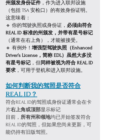
州颁发身份证件
，作为进入联邦设施
（包括 TSA 安检口）的有效身份证明。
这意味着：
🔹 你的驾驶执照或身份证，
必须由符合 
REAL ID 标准的州颁发，并带有星号标记
（通常在右上角），才能被接受。
🔹 有例外！
增强型驾驶执照（Enhanced 
Driver’s License，简称 EDL）虽然大多没
有星号标记
，但
同样被视为符合 REAL ID 
要求
，可用于登机和进入联邦设施。
如何判断我的驾照是否符合
REAL ID？
符合REAL ID的驾照或身份证通常会在卡
片
右上角或顶部
显示标记
目前，
所有州和领地
均已开始签发符合
REAL ID的驾照，但如果您尚未更新，可
能仍持有旧版驾照。