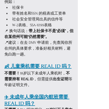
例如：
社保卡
带有姓名和SSN 的税表或工资单
社会安全管理局出具的信件等
W-2表格、SSA-1099表格
📌 换句话说：
带上社保卡不是“必须”，但
在某些州可能“仍然需要”。
📍建议：在去 DMV 申请前，先查阅你所
在州的具体要求，准备好相关材料，避
免白跑一趟。
👶 儿童乘机需要 REAL ID 吗？
不需要！
18岁以下未成年人乘机时，
不
需要持有 REAL ID
，但需提供
出生证明
等
年龄证明文件。
✈️ 未成年人乘坐国内航班需要 
REAL ID 吗？