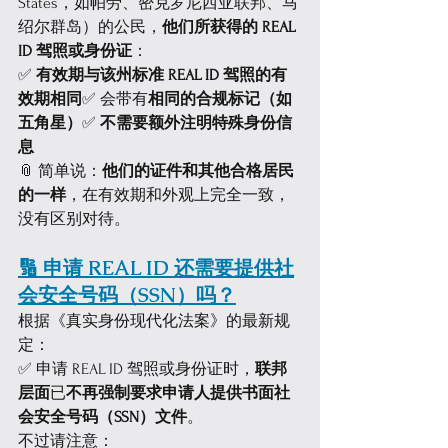
States，如帕劳、密克罗尼西亚联邦、马
绍尔群岛）的公民，
他们所获得的 REAL 
ID 驾照或身份证
：
✅ 
有效期与该州标准 REAL ID 驾照的有
效期相同
✅ 会带有
相同的合规标记（如
五角星）
✅ 
不需要额外注明特殊身份信
息
📎 简单说：
他们的证件和其他合格居民
的一样
，在有效期和外观上完全一致，
没有区别对待。
🔢 申请 REAL ID 还需要提供社
会安全号码（SSN）吗？
根据《真实身份现代化法案》的最新规
定：
✅ 申请 REAL ID 驾照或身份证时，
联邦
层面
已
不再强制要求申请人提供书面社
会安全号码（SSN）文件
。
不过请注意：