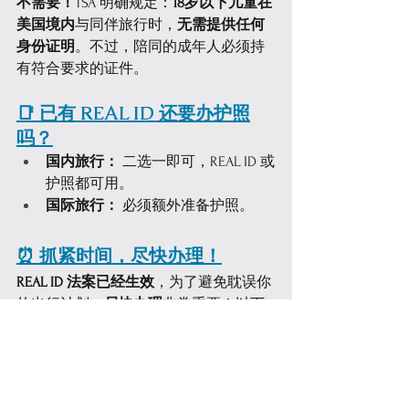
不需要！
TSA 明确规定：
18岁以下儿童在
美国境内
与同伴旅行时，
无需提供任何
身份证明
。不过，陪同的成年人必须持
有符合要求的证件。
📑 已有 REAL ID 还要办护照
吗？
国内旅行：
 二选一即可，REAL ID 或
护照都可用。
国际旅行：
 必须额外准备护照。
⏰ 抓紧时间，尽快办理！
REAL ID 法案已经生效
，为了避免耽误你
的出行计划，
尽快办理
非常重要！以下
是几项建议：
立即检查驾照
 是否带有 REAL ID 标
记（例如五角星）。
尽快预约 DMV
 办理，提前避免排队