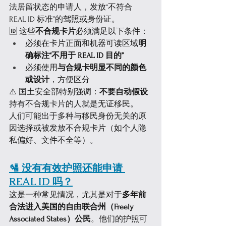
法居留状态的申请人，发放“不符合 
REAL ID 标准”的驾照或身份证。
🆔 这些
不合规卡片
必须满足以下条件：
必须在卡片正面和机器可读区域
明
确标注“不用于 REAL ID 目的”
必须使用
与合规卡明显不同的颜色
或设计
，方便区分
⚠️ 国土安全部特别强调：
不要自动假设
持有不合规卡片的人就是无证移民。
人们可能出于多种与移民身份无关的原
因选择或被发放不合规卡片（如个人隐
私偏好、文件不全等）。
🛂 没有有效护照还能申请 
REAL ID 吗？
这是一种常见情况，尤其是对于
多年前
合法进入美国的自由联合州（Freely 
Associated States）公民
。他们的护照可