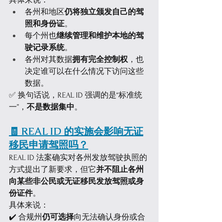
具体来说：
各州和地区
仍将独立颁发自己的驾
照和身份证
。
每个州也
继续管理和维护本地的驾
驶记录系统
。
各州对其数据
拥有完全控制权
，也
决定谁可以在什么情况下访问这些
数据。
✅ 换句话说，REAL ID 强调的是“标准统
一”，
不是数据集中
。
🧾 REAL ID 的实施会影响无证
移民申请驾照吗？
REAL ID 法案确实对各州发放驾驶执照的
方式提出了新要求，但它
并不阻止各州
向某些非公民或无证移民发放驾照或身
份证件
。
具体来说：
✔️ 合规州
仍可选择
向无法确认身份或合