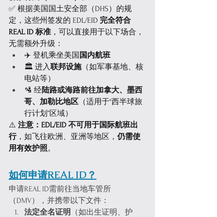
✅ 根据美国国土安全部（DHS）的规
定，这些州签发的 EDL/EID 
完全符合 
REAL ID 标准
，可以直接用于以下场合，
无需额外升级：
✈️ 登机乘坐美国
国内航班
🏛️ 进入
联邦设施
（如军事基地、核
电站等）
🛂 经
陆路或海路前往加拿大、墨西
哥、加勒比地区
（适用于“西半球旅
行计划”区域）
⚠️ 
注意：EDL/EID 不可用于国际航班出
行
，如飞往欧洲、亚洲等地区，
仍需使
用有效护照
。
如何申请REAL ID？
申请REAL ID需前往当地车管所
（DMV），并携带以下文件：
法定全名证明
（如出生证明、护