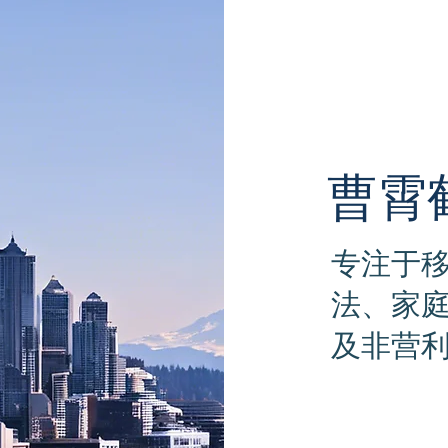
曹霄
专注于
法、家
及非营