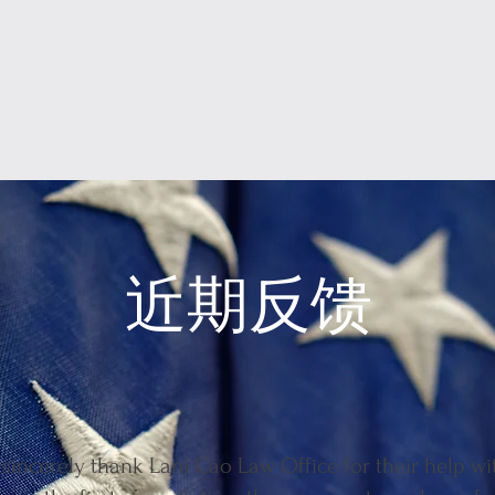
近期反馈
o sincerely thank Lani Cao Law Office for their help w