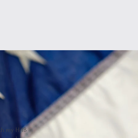
ith my H-1B