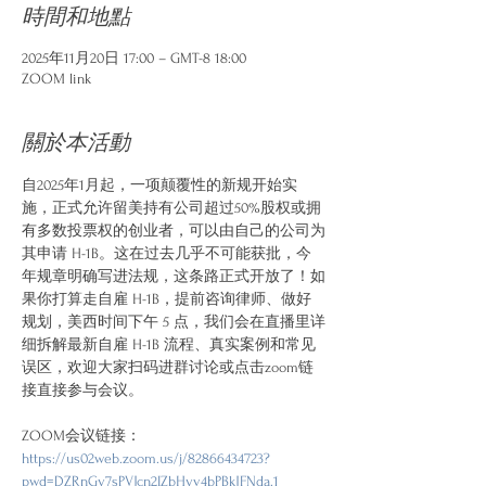
時間和地點
2025年11月20日 17:00 – GMT-8 18:00
ZOOM link
關於本活動
自2025年1月起，一项颠覆性的新规开始实
施，正式允许留美持有公司超过50%股权或拥
有多数投票权的创业者，可以由自己的公司为
其申请 H-1B。这在过去几乎不可能获批，今
年规章明确写进法规，这条路正式开放了！如
果你打算走自雇 H-1B，提前咨询律师、做好
规划，美西时间下午 5 点，我们会在直播里详
细拆解最新自雇 H-1B 流程、真实案例和常见
误区，欢迎大家扫码进群讨论或点击zoom链
接直接参与会议。
ZOOM会议链接：
https://us02web.zoom.us/j/82866434723?
pwd=DZRnGy7sPVJcn2IZbHyv4bPBkJFNda.1