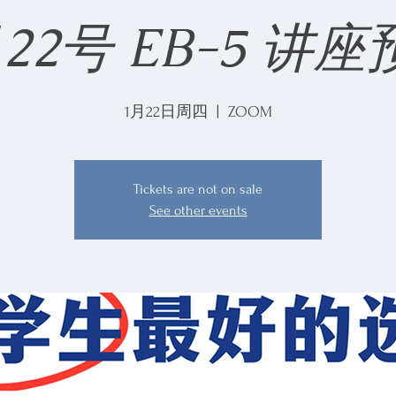
22号 EB-5 讲
1月22日周四
  |  
ZOOM
Tickets are not on sale
See other events