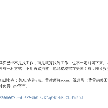
实已经不是找工作，而是就算找到工作，也不一定能留下来。OPT
有一种方式，不用再赌抽签，也能稳稳留在美国？有，EB-5 投
4点到5点；美东7点到8点。曹律师将zoom、视频号（曹霄鹤美国
钟免费Q&A环节。
2655561667?pwd=r5S7vUbEaEv4GVqFHCHdSuCLwPbl6D.1