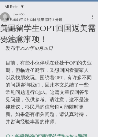
All Posts
perm56
All Posts
2024年12月12日
讀畢需時 3 分鐘
美国留学生OPT回国返美需
新闻文章
要注意事项！
北美法律月刊
发布于
2024年10月29日
目前，有些小伙伴现在还处于OPT的失业
期，但临近圣诞节，又想回国看望家人
以及找朋友玩。围绕着OPT，有许多不同
的问题咨询我们，因此本文总结了一些
常见问题进行Q&A。这篇文章仅回答常
见问题，仅供参考。请注意，这不是法
律建议，移民局的信息也可能随时更
新。如果您有相关问题，请认真对待，
并咨询经验丰富的律师。
Q：如果我的OPT申请处于Pending期间，