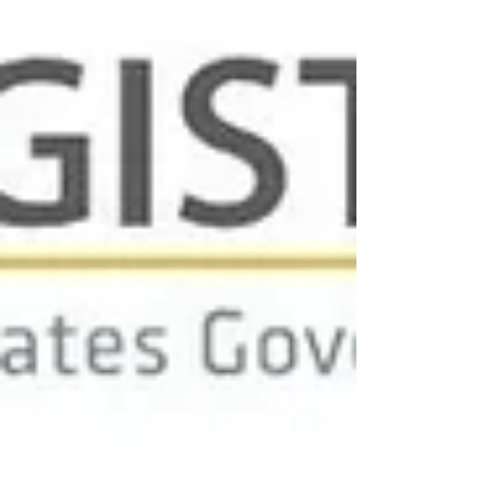
项新的年度庇护费，英文为 Annual Asylum
Fee，简称AAF。 这笔费用不是提交I-589庇护
申请时一次性交完的申请费，只要庇护申请满
一年仍未审结，申请人就要缴纳；之后案件每
多等待一年，还要再交一次。 该费用最初定
为100美元，并会根据通货膨胀逐年调整。目
前2026财年费用为102美元，而且一般不能申
请费用减免或降低。 现在到底要交吗？ 答案
是：仍然要交。 7月21日，马萨诸塞州联邦地
区法院发布紧急命令，暂时叫停USCIS因未缴
纳年度庇护费而采取的部分处罚措施，并没有
暂停年度庇护费本身的征收。 法院明确允许
USCIS继续收取年度庇护费。 相关案件：
Venezuelan Association of Massachusetts v.
USCIS案号：No. 1:26-cv-13038 法