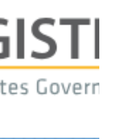
更新Form I-485身份调整申请表。 什么是“公共
负担”？ “公共负担”是美国移民法规定的一项不
可入境事由，适用于所有职业移民和亲属移民
类别的申请人，并在特定情况下适用于部分非
移民申请人。 《移民与国籍法》并未对“公共
负担”作出明确定义，而是要求政府根据申请
人的整体情况，判断其未来是否可能成为公共
负担。 如果政府认定申请人可能成为公共负
担，则可以拒绝其签证、入境或绿卡申请，即
不得进入美国。 新版公共负担政策下，移民
官会审查哪些因素？ 移民官仍将通过“整体情
况评估”，判断申请人未来是否可能成为公共
负担。 移民官至少必须考虑以下五项因素：
年龄； 健康状况； 家庭状况； 资产、资源和
整体财务状况； 教育背景和职业技能。 👉🏻但
这五项只是法律规定的最低审查因素，并不是
完整清单。 新规允许移民官进一步考虑： “基
于收入/财产审查的