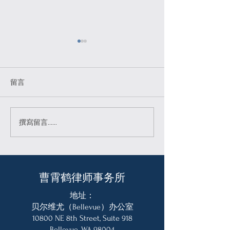
留言
9月18日生效！ 一旦被移
美留学生新规落
撰寫留言......
民官认定为公共负担，直
立即累计非法居
接不可入境美国！
10年禁入！
曹霄鹤律师事务所
地址：
贝尔维尤（Bellevue）办公室
10800 NE 8th Street, Suite 918
Bellevue, WA 98004